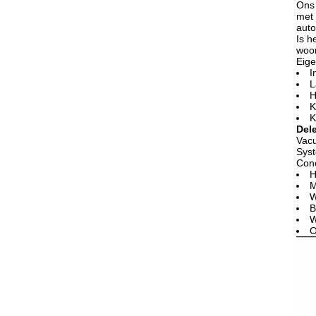
Ons 
met 
auto
Is h
woo
Eig
I
L
H
K
K
Del
Vacu
Sys
Conc
H
M
W
B
W
O