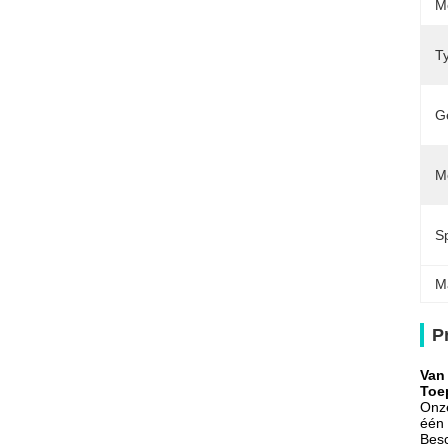
M
T
G
M
S
M
P
Van
Toe
Onze
één 
Besc