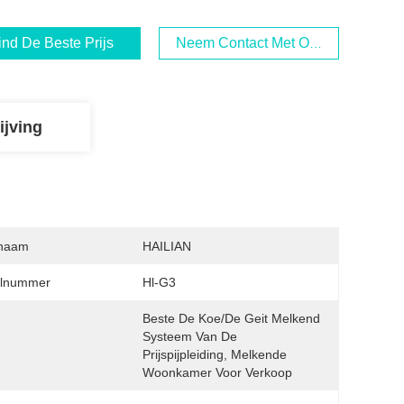
ind De Beste Prijs
Neem Contact Met Ons Op
ijving
naam
HAILIAN
lnummer
Hl-G3
Beste De Koe/de Geit Melkend 
Systeem Van De 
Prijspijpleiding, Melkende 
Woonkamer Voor Verkoop