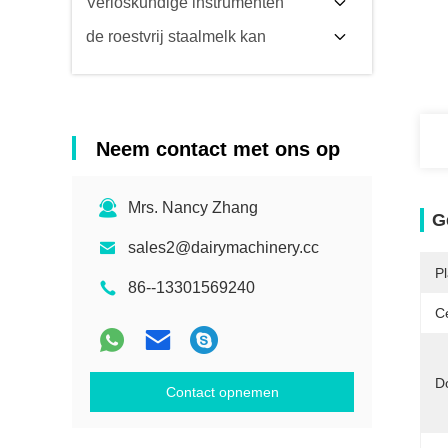
Verloskundige instrumenten
de roestvrij staalmelk kan
Neem contact met ons op
Mrs. Nancy Zhang
G
sales2@dairymachinery.cc
P
86--13301569240
Ce
D
Contact opnemen