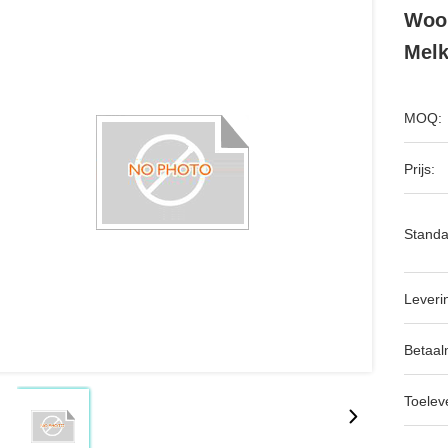
Woon
Melk
MOQ:
Prijs:
Standa
Leveri
Betaal
Toeleve