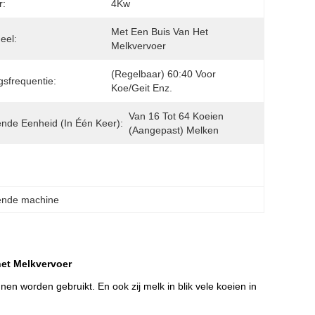
r:
4Kw
Met Een Buis Van Het 
eel:
Melkvervoer
(regelbaar) 60:40 Voor 
ngsfrequentie:
Koe/geit Enz.
Van 16 Tot 64 Koeien 
nde Eenheid (in Één Keer):
(Aangepast) Melken
kende machine
et Melkvervoer
 worden gebruikt. En ook zij melk in blik vele koeien in