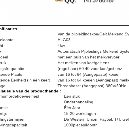
ificaties:
t
Van de pijpleidingskoe/Geit Melkend 
elaantal
Hl-G03
ht
4kw
e
Automatisch Pijpleidings Melkend Sys
deel
met een buis van het melkvervoer
ruik
Het melken van koe/geit enz.
lingsfrequentie
(regelbaar) 60:40 voor koe/geit enz.
ende Plaats
van 16 tot 64 (Aangepaste) koeien
ende Eenheid (in één keer)
van 16 tot 64 koeien (Aangepast) melk
age
Threephase: (Aangepast) 380V/50Hz
clausule van de producthandel:
imumordehoeveelheid
Één stuk
Onderhandeling
ntie
Één Jaar
rtijd
15-20 werkdagen
lingstermijnen
De Western Union, Paypal, T/T, Ge
ringscapaciteit
1000pieces/Month