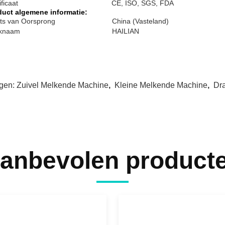
ificaat
CE, ISO, SGS, FDA
duct algemene informatie:
ts van Oorsprong
China (Vasteland)
knaam
HAILIAN
gen:
Zuivel Melkende Machine
,
Kleine Melkende Machine
,
Dr
anbevolen product