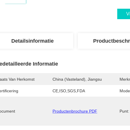
V
Detailsinformatie
Productbeschr
edetailleerde Informatie
laats Van Herkomst
China (Vasteland), Jiangsu
Merk
rtificering
CE,ISO,SGS,FDA
Mode
ocument
Productenbrochure PDF
Punt: