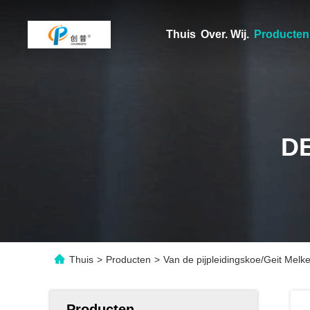
Thuis
Over. Wij.
Producten
D
Thuis
>
Producten
>
Van de pijpleidingskoe/Geit Mel
Producten