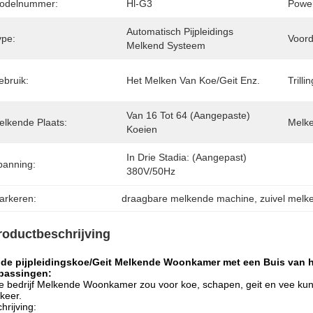
odelnummer:
Hl-G3
Powe
Automatisch Pijpleidings 
ype:
Voord
Melkend Systeem
ebruik:
Het Melken Van Koe/geit Enz.
Trilli
Van 16 Tot 64 (Aangepaste) 
elkende Plaats:
Melke
Koeien
In Drie Stadia: (Aangepast) 
panning:
380V/50Hz
arkeren:
draagbare melkende machine
, 
zuivel mel
roductbeschrijving
 de pijpleidingskoe/Geit Melkende Woonkamer met een Buis van h
passingen:
 bedrijf Melkende Woonkamer zou voor koe, schapen, geit en vee kunnen
keer.
hrijving: