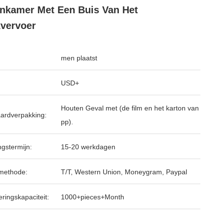
kamer Met Een Buis Van Het
vervoer
men plaatst
USD+
Houten Geval met (de film en het karton van
ardverpakking:
pp).
ngstermijn:
15-20 werkdagen
methode:
T/T, Western Union, Moneygram, Paypal
ringskapaciteit:
1000+pieces+Month