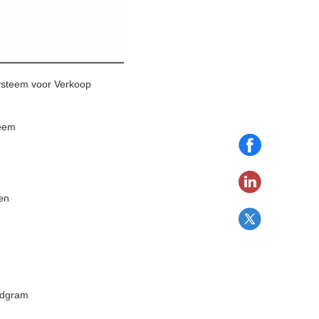
Systeem voor Verkoop
teem
en
ldgram