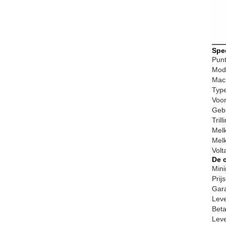
Spec
Pun
Mod
Mac
Typ
Voor
Geb
Tril
Melk
Melk
Volt
De 
Min
Prijs
Gara
Leve
Beta
Leve