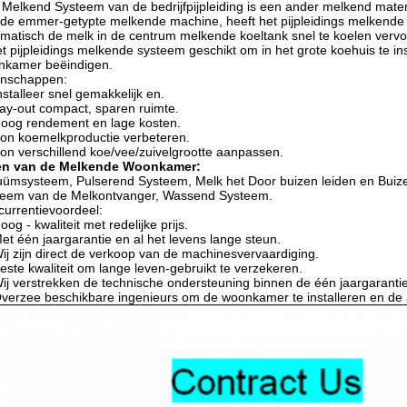
Melkend Systeem van de bedrijfpijpleiding is een ander melkend mat
de emmer-getypte melkende machine, heeft het pijpleidings melkende m
matisch de melk in de centrum melkende koeltank snel te koelen verv
et pijpleidings melkende systeem geschikt om in het grote koehuis te 
nkamer beëindigen.
enschappen:
nstalleer snel gemakkelijk en.
ay-out compact, sparen ruimte.
oog rendement en lage kosten.
on koemelkproductie verbeteren.
on verschillend koe/vee/zuivelgrootte aanpassen.
en van de Melkende Woonkamer:
ümsysteem, Pulserend Systeem, Melk het Door buizen leiden en Buize
teem van de Melkontvanger, Wassend Systeem.
urrentievoordeel:
oog - kwaliteit met redelijke prijs.
et één jaargarantie en al het levens lange steun.
ij zijn direct de verkoop van de machinesvervaardiging.
este kwaliteit om lange leven-gebruikt te verzekeren.
ij verstrekken de technische ondersteuning binnen de één jaargarantie
verzee beschikbare ingenieurs om de woonkamer te installeren en de a