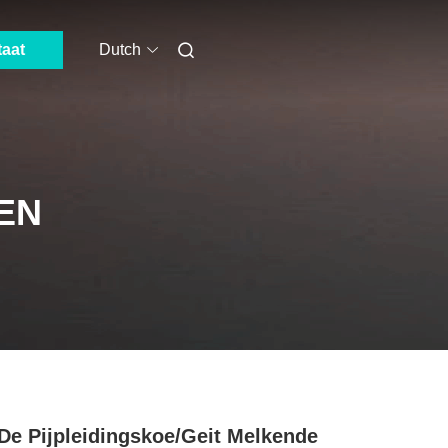
taat
Dutch
EN
De Pijpleidingskoe/Geit Melkende