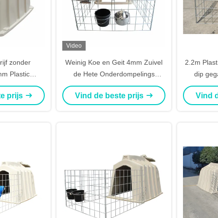
Video
jf zonder
Weinig Koe en Geit 4mm Zuivel
2.2m Plast
m Plastic
de Hete Onderdompelings
dip geg
jnehok
Gegalvaniseerde Pijp van
koei
e prijs
Vind de beste prijs
Vind d
*1400mm
Kalfskonijnehokken
me