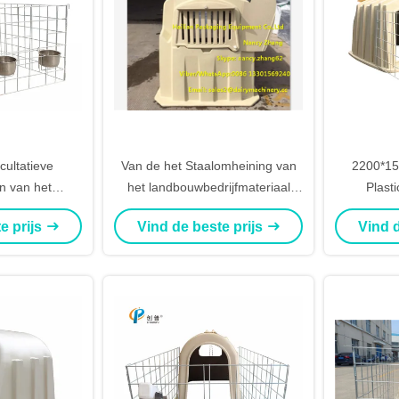
cultatieve
Van de het Staalomheining van
2200*15
n van het
het landbouwbedrijfmateriaal
Plasti
elkalf voor
Plastic Zuivel het
voeding
e prijs
Vind de beste prijs
Vind d
pen, Geiten
Kalfshuisvesting met het Voeden
ten
van Emmer