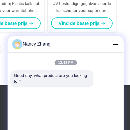
derij Plastic kalfshut
UV-bestendige gegalvaniseerde
k voor warmtebehoud
kalfschutter voor superieure
0*1500*1550mm
bescherming
e beste prijs
Vind de beste prijs
2200*1500*1550mm
Nancy Zhang
12:48 PM
Good day, what product are you looking 
for?