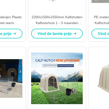
erijen Plastic
2200x1500x1550mm Kalfshutten
PE-materi
 met warm
Kalfvoerhuis 1 - 3 maanden
Kalfschui
alvaniseerd
Gebruik van kalveren
Hutch 22
e prijs
Vind de beste prijs
Vind d
d hek