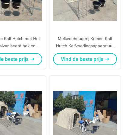
ic Kalf Hutch met Hot-
Melkveehouderij Koeien Kalf
alvaniseerd hek en
Hutch Kalfvoedingsapparatuur
encabines voor
Met Voedselkwaliteit Emmer
e beste prijs
Vind de beste prijs
lkveehouderij