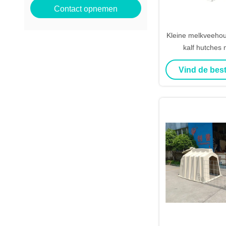
Contact opnemen
Kleine melkveehoud
kalf hutches
gedompeld geg
Vind de best
staaldraa