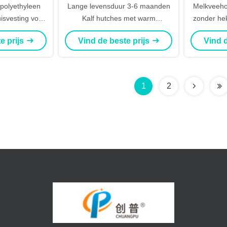
polyethyleen
Lange levensduur 3-6 maanden
Melkveehou
uisvesting voor
Kalf hutches met warm
zonder he
derijen
gegalvaniseerd stalen pijpen hek
220
e prijs
Vind de beste prijs
Vind d
1
2