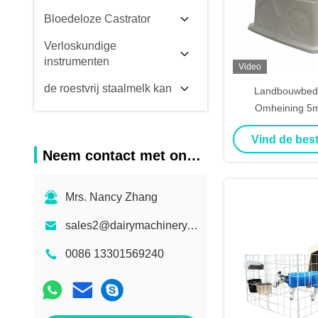
Bloedeloze Castrator
Verloskundige
instrumenten
Video
de roestvrij staalmelk kan
Landbouwbedri
Omheining 5m
Kalfskoni
Vind de best
2100*1450
Neem contact met ons op
Mrs. Nancy Zhang
sales2@dairymachinery.cc
0086 13301569240