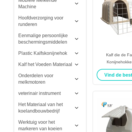
Mobiele Melkende
Machine
Hoofdverzorging voor
runderen
Eenmalige persoonlijke
beschermingsmiddelen
Plastic Kalfskonijnehok
Kalf die de Fa
Konijnehokke
Kalf het Voeden Materiaal
Omheinings Zuiv
Vind de best
Onderdelen voor
Kalveren, Scha
melkmotoren
huisves
veterinair instrument
Het Materiaal van het
koelandbouwbedrijf
Werktuig voor het
markeren van koeien