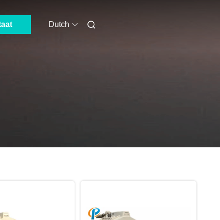
taat
Dutch