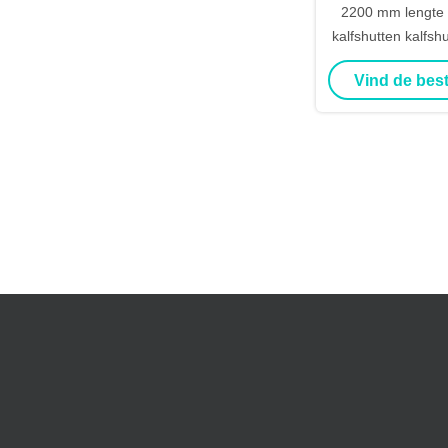
2200 mm lengte 
kalfshutten kalfsh
melkveehou
Vind de best