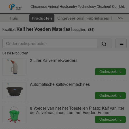
Chuangpu Animal Husbandry Technology (Suzhou) Co., Ltd.
Huis
Producten
Ongeveer ons
Fabrieksreis
>>
Kalf het Voeden Materiaal
Kwaliteit
supplier.
(84)
Beste Producten
2 Liter Kalvermelkvoeders
Onderzoek nu
Automatische kalfsvoermachines
Onderzoek nu
8 Voeder van het het Toestellen Plastic Kalf van liter
de Zuivelmachines, Lam het Voeden Emmer
Onderzoek nu