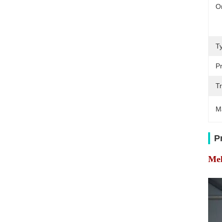
O
T
Pr
T
M
P
Mel