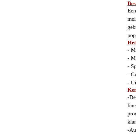
Bes
Een
mel
geb
pop
Het
- M
- M
- S
- G
- U
Ken
-
De
lin
pro
kla
-Au