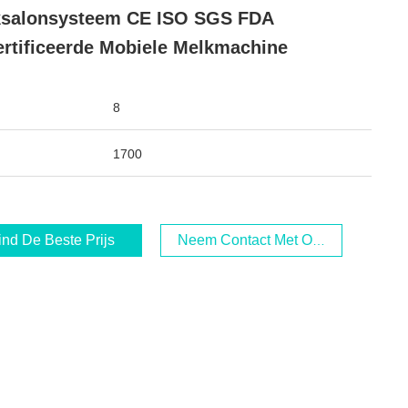
ksalonsysteem CE ISO SGS FDA
rtificeerde Mobiele Melkmachine
8
1700
ind De Beste Prijs
Neem Contact Met Ons Op