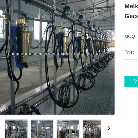
Mel
Gece
MOQ:
Prijs:
V