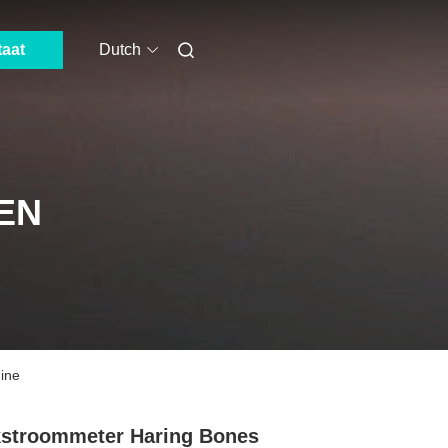
taat
Dutch
EN
ine
stroommeter Haring Bones