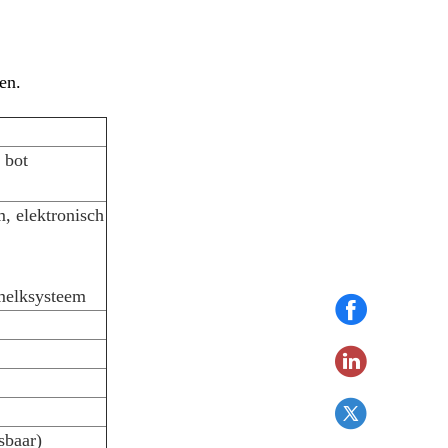
en.
 bot
m, elektronisch
melksysteem
sbaar)