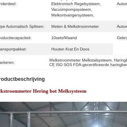
nderdeel:
Elektronisch Regelsysteem, 
Autom
Vacuümpompsysteem, 
Melkontvangersysteem, 
ype Automatisch Splitsen:
Meten & Melkstroommeter
Autom
oductiecapaciteit:
10sets/maand
Gebru
ransportpakket:
Houten Krat En Doos
Melkstroommeter Melkstalsysteem
, 
Haring
arkeren:
CE ISO SGS FDA-gecertificeerde haringbe
roductbeschrijving
kstroommeter Hering bot Melksysteem