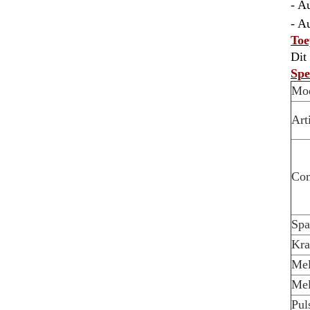
- A
- A
Toe
Dit
Spe
Mo
Art
Co
Spa
Kra
Mel
Mel
Pul