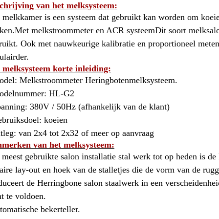
chrijving van het melksysteem:
 melkkamer is een systeem dat gebruikt kan worden om koeien/
ken.Met melkstroommeter en ACR systeemDit soort melksalon
ruikt. Ook met nauwkeurige kalibratie en proportioneel meten
ulairder.
 melksysteem korte inleiding:
odel: Melkstroommeter Heringbotenmelksysteem.
odelnummer: HL-G2
panning: 380V / 50Hz (afhankelijk van de klant)
ebruiksdoel: koeien
itleg: van 2x4 tot 2x32 of meer op aanvraag
merken van het melksysteem:
 meest gebruikte salon installatie stal werk tot op heden is
eaire lay-out en hoek van de stalletjes die de vorm van de r
duceert de Herringbone salon staalwerk in een verscheidenhe
nt te voldoen.
tomatische bekerteller.