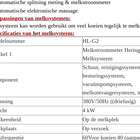
utomatische splitsing meting & melkstroommeter
utomatische elektronische massage.
passingen van melksystemen:
 systeem kan worden gebruikt om veel koeien tegelijk te melk
cificaties van het melksysteem:
delnummer
HL-G2
Melkstroommeter Hering
ikel 1
Melksysteem
Schuur, reinigingssystee
besturingssysteem,
mponent
vacuümpompsysteem,
melkontvangersysteem, 
nning
380V/50Hz ((driefasig)
cht
4 kW
keenheid
Op de melkplek
kplaats
Op verzoek
sfrequentie
60Voor koeien:40 (aanpa