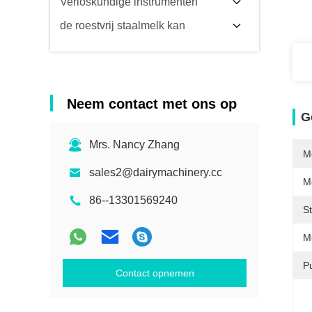
Verloskundige instrumenten
de roestvrij staalmelk kan
Neem contact met ons op
G
Mrs. Nancy Zhang
M
sales2@dairymachinery.cc
M
86--13301569240
S
M
Pu
Contact opnemen