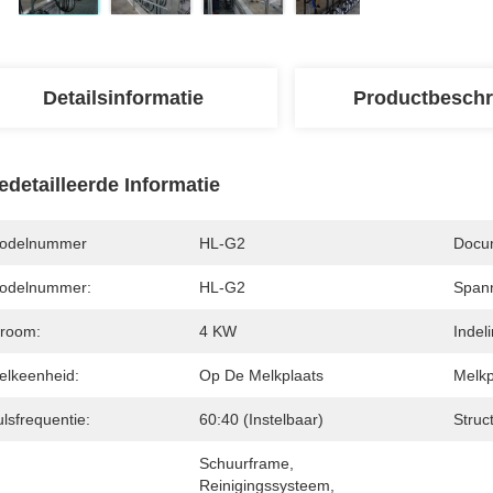
Detailsinformatie
Productbeschr
edetailleerde Informatie
odelnummer
HL-G2
Docu
odelnummer:
HL-G2
Spann
troom:
4 KW
Indeli
elkeenheid:
Op De Melkplaats
Melkp
lsfrequentie:
60:40 (instelbaar)
Struc
Schuurframe, 
Reinigingssysteem, 