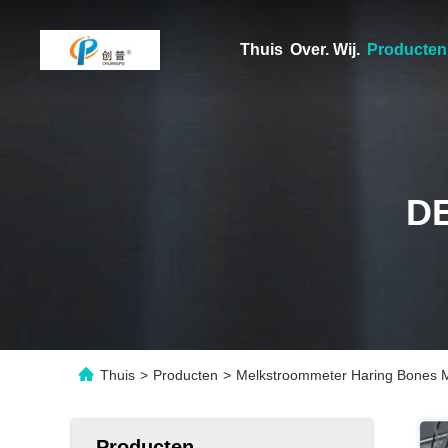
Thuis
Over. Wij.
Producten
D
Thuis
>
Producten
>
Melkstroommeter Haring Bones 
Producten