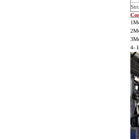
Str
Con
1Me
2Me
3Me
4- 