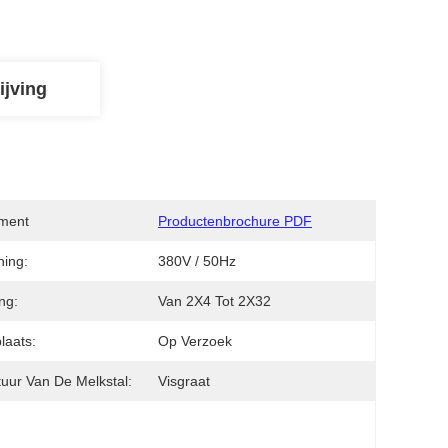
ijving
ment
Productenbrochure PDF
ing:
380V / 50Hz
ng:
Van 2X4 Tot 2X32
laats:
Op Verzoek
tuur Van De Melkstal:
Visgraat