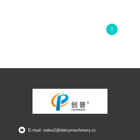
1
E-mail: sales2@dairymachinery.cc