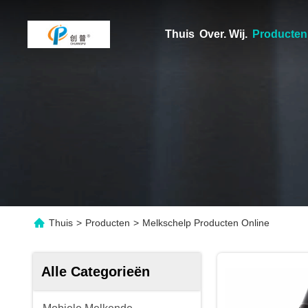
Thuis
Over. Wij.
Producten
Thuis
>
Producten
>
Melkschelp Producten Online
Alle Categorieën