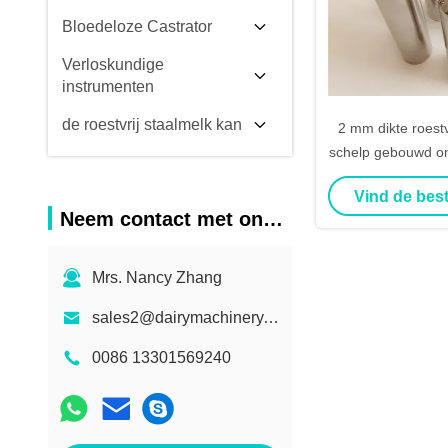
Bloedeloze Castrator
Verloskundige
instrumenten
de roestvrij staalmelk kan
2 mm dikte roestv
schelp gebouwd om
gemakkelijk b
Vind de best
Neem contact met ons op
Mrs. Nancy Zhang
sales2@dairymachinery.cc
0086 13301569240