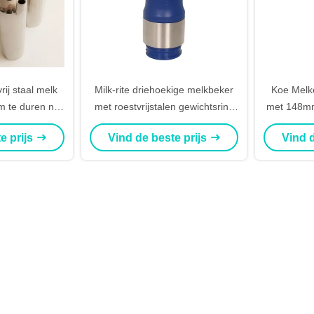
rij staal melk
Milk-rite driehoekige melkbeker
Koe Melken Plastic Me
 te duren niet
met roestvrijstalen gewichtsring
met 148mm
eschadigd
voor koeienmelksysteem
e prijs
Vind de beste prijs
Vind d