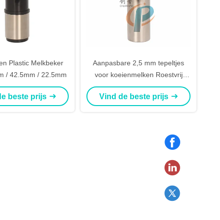
lkbeker
Aanpasbare 2,5 mm tepeltjes
 / 42.5mm / 22.5mm
voor koeienmelken Roestvrij
staal melk schelpen voor
e beste prijs
Vind de beste prijs
melkmelk apparatuur