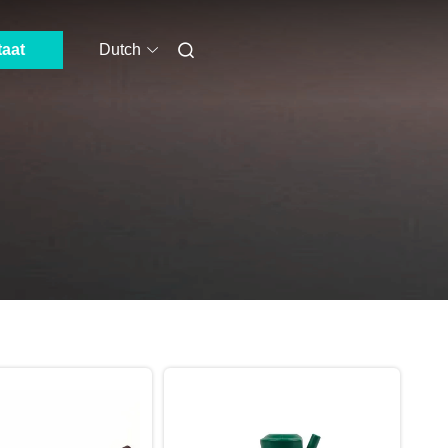
taat
Dutch