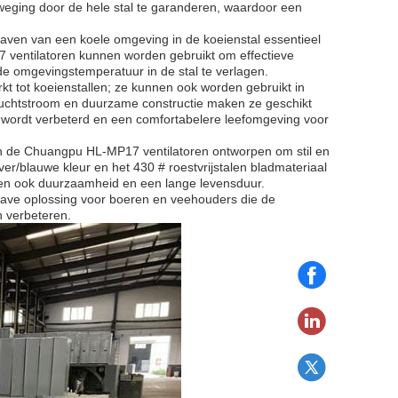
weging door de hele stal te garanderen, waardoor een
dhaven van een koele omgeving in de koeienstal essentieel
 ventilatoren kunnen worden gebruikt om effectieve
t de omgevingstemperatuur in de stal te verlagen.
erkt tot koeienstallen; ze kunnen ook worden gebruikt in
e luchtstroom en duurzame constructie maken ze geschikt
 wordt verbeterd en een comfortabelere leefomgeving voor
n de Chuangpu HL-MP17 ventilatoren ontworpen om stil en
er/blauwe kleur en het 430 # roestvrijstalen bladmateriaal
eren ook duurzaamheid en een lange levensduur.
have oplossing voor boeren en veehouders die de
en verbeteren.