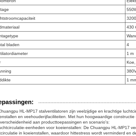
oombron
Elekt
tage
550
htstroomcapaciteit
3200
dmateriaal
430 #
tagetype
Wan
tal bladen
4
tilatordiameter
1 m
r
Koe,
nning
380
ddikte
1 m
epassingen:
huangpu HL-MP17 stalventilatoren zijn veelzijdige en krachtige luchtci
enstallen en veehouderijfaciliteiten. Met hun hoogwaardige constructie e
verscheidenheid aan producttoepassingen en scenario's:
uchtcirculatie-eenheden voor koeienstallen: De Chuangpu HL-MP17 venti
tcirculatie in koeienstallen, waardoor hittestress wordt verminderd en d