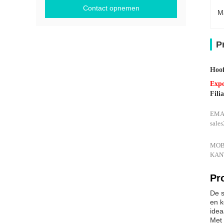
Contact opnemen
M
P
Hoof
Expo
Filia
EMA
sale
MOBI
KANT
Pr
De s
en k
idea
Met 