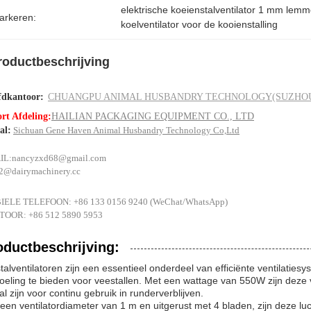
elektrische koeienstalventilator 1 mm lemm
arkeren:
koelventilator voor de kooienstalling
roductbeschrijving
dkantoor:
CHUANGPU ANIMAL HUSBANDRY TECHNOLOGY(SUZHOU
rt Afdeling:
HAILIAN PACKAGING EQUIPMENT CO., LTD
al:
Sichuan Gene Haven Animal Husbandry Technology Co,Ltd
IL:
nancyzxd68@gmail.com
s2@dairymachinery.cc
ELE TELEFOON: +86 133 0156 9240 (WeChat/WhatsApp)
OOR: +86 512 5890 5953
oductbeschrijving:
talventilatoren zijn een essentieel onderdeel van efficiënte ventilati
oeling te bieden voor veestallen. Met een wattage van 550W zijn deze v
al zijn voor continu gebruik in runderverblijven.
een ventilatordiameter van 1 m en uitgerust met 4 bladen, zijn deze lu