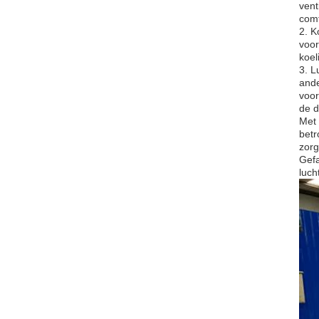
vent
comf
2. K
voor
koel
3. L
ande
voor
de d
Met 
betr
zorg
Gefa
luch