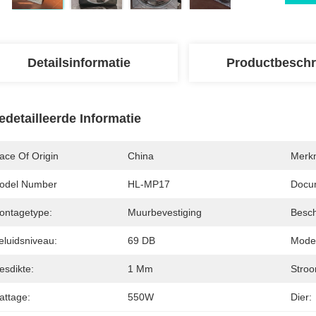
Detailsinformatie
Productbeschr
edetailleerde Informatie
ace Of Origin
China
Merk
odel Number
HL-MP17
Docu
ontagetype:
Muurbevestiging
Besch
eluidsniveau:
69 DB
Model
esdikte:
1 Mm
Stroo
attage:
550W
Dier: