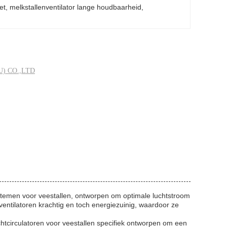
et
, 
melkstallenventilator lange houdbaarheid
, 
) CO.,LTD
esystemen voor veestallen, ontworpen om optimale luchtstroom
entilatoren krachtig en toch energiezuinig, waardoor ze
chtcirculatoren voor veestallen specifiek ontworpen om een