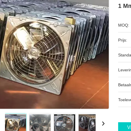
1 Mm
MOQ:
Prijs:
Standa
Leveri
Betaal
Toeleve
V