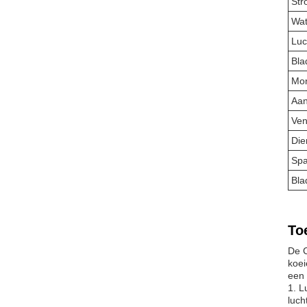
Str
Wat
Luc
Bla
Mon
Aan
Ven
Die
Spa
Bla
To
De C
koei
een 
1. L
luch