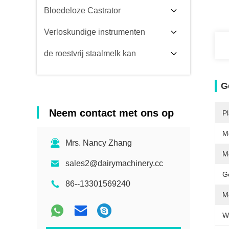
Bloedeloze Castrator
Verloskundige instrumenten
de roestvrij staalmelk kan
G
Neem contact met ons op
Pl
M
Mrs. Nancy Zhang
M
sales2@dairymachinery.cc
G
86--13301569240
M
W