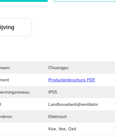
ijving
naam
Chuangpu
ment
Productenbrochure PDF
ermingsniveau:
IP55
:
Landbouwbedrijfventilator
mbron:
Elektrisch
Koe, Vee, Geit