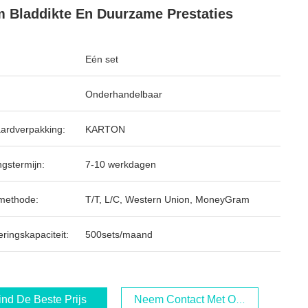
 Bladdikte En Duurzame Prestaties
Eén set
Onderhandelbaar
ardverpakking:
KARTON
ngstermijn:
7-10 werkdagen
methode:
T/T, L/C, Western Union, MoneyGram
ringskapaciteit:
500sets/maand
ind De Beste Prijs
Neem Contact Met Ons Op