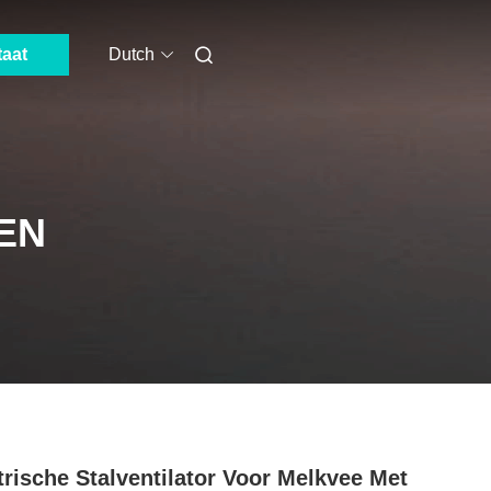
taat
Dutch
EN
trische Stalventilator Voor Melkvee Met