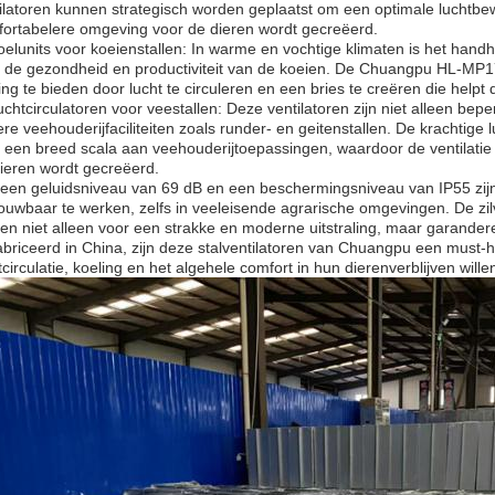
ilatoren kunnen strategisch worden geplaatst om een optimale luchtbe
ortabelere omgeving voor de dieren wordt gecreëerd.
oelunits voor koeienstallen: In warme en vochtige klimaten is het han
 de gezondheid en productiviteit van de koeien. De Chuangpu HL-MP17
ing te bieden door lucht te circuleren en een bries te creëren die help
uchtcirculatoren voor veestallen: Deze ventilatoren zijn niet alleen bep
re veehouderijfaciliteiten zoals runder- en geitenstallen. De krachtig
 een breed scala aan veehouderijtoepassingen, waardoor de ventilatie
ieren wordt gecreëerd.
een geluidsniveau van 69 dB en een beschermingsniveau van IP55 zij
ouwbaar te werken, zelfs in veeleisende agrarische omgevingen. De zilv
en niet alleen voor een strakke en moderne uitstraling, maar garand
briceerd in China, zijn deze stalventilatoren van Chuangpu een must-
tcirculatie, koeling en het algehele comfort in hun dierenverblijven will