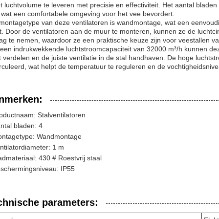
t luchtvolume te leveren met precisie en effectiviteit. Het aantal blade
, wat een comfortabele omgeving voor het vee bevordert.
montagetype van deze ventilatoren is wandmontage, wat een eenvoudige 
t. Door de ventilatoren aan de muur te monteren, kunnen ze de luchtcir
ag te nemen, waardoor ze een praktische keuze zijn voor veestallen van
een indrukwekkende luchtstroomcapaciteit van 32000 m³/h kunnen deze 
t verdelen en de juiste ventilatie in de stal handhaven. De hoge luchtstr
rculeerd, wat helpt de temperatuur te reguleren en de vochtigheidsnive
nmerken:
oductnaam: Stalventilatoren
ntal bladen: 4
ntagetype: Wandmontage
ntilatordiameter: 1 m
admateriaal: 430 # Roestvrij staal
schermingsniveau: IP55
chnische parameters: