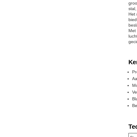
groo
stal
Het 
bied
besl
Met 
luch
geci
Ke
Pr
Aa
Mo
Ve
Bl
Be
Te