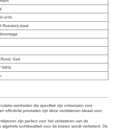
risch
W
0 m³/h
 Roestvrij staal
dmontage
 Rund, Geit
V 50Hz
m
rculatie-eenheden die specifiek zijn ontworpen voor
n efficiënte prestaties zijn deze ventilatoren ideaal voor
latoren zijn perfect voor het verbeteren van de
e algehele luchtkwaliteit voor de koeien wordt verbeterd. De