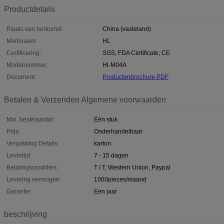
Productdetails
Plaats van herkomst:
China (vasteland)
Merknaam:
HL
Certificering:
SGS, FDA Certificate, CE
Modelnummer:
Hl-M04A
Document:
Productenbrochure PDF
Betalen & Verzenden Algemene voorwaarden
Min. bestelaantal:
Één stuk
Prijs:
Onderhandelbaar
Verpakking Details:
karton
Levertijd:
7 - 15 dagen
Betalingscondities:
T / T, Western Union, Paypal
Levering vermogen:
1000pieces/maand
Garantie:
Een jaar
beschrijving