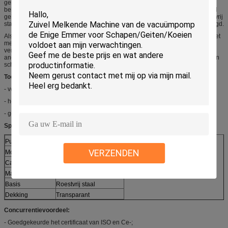
gemakkelijk maakt om de melkstroom te volgen en de melk duidelijk te
bekijken; het wordt gemaakt van PSU-materiaal, of PC-materiaal, met het oud
gebruiksleven; zonder schadelijke geuren en brandkast aan de dieren; roestvrij
staalbasis of plastic basis, niet gemakkelijk om door dieren worden beschadigd.
Als één van de belangrijkste vervangstukken voor de melkende machine & het
melkende systeem, leveren wij verschillende soorten melkklauwen om aan
verschillend cliëntenverzoek, als 150CC/160CC, 240CC, 300CC, 350CC en
anderen te voldoen. Wij produceren ook speciale melkklauwen voor geiten en
schapen.
Toepassingen:
- verbindende melkende buis en enige of dubbele impulsbuis
- het verzamelen van de melk en dan het leveren van het in emmer
- gebruikend in koe melkende machine en melkend systeem
Specificaties:
Punt
400CC melkende Klauw
VERZENDEN
Modelaantal
Hl-M04A
Capaciteit
400ml
Materiaal
polysulfone materiaal
Basis
Roestvrij staal
Dekking
Transparant
Concurrentievoordeel:
- Goedgekeurde het certificaat van ISO en Ce-;