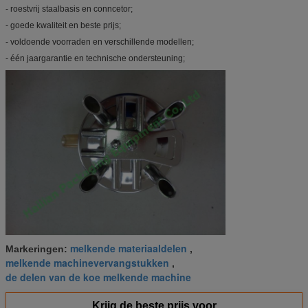
- roestvrij staalbasis en conncetor;
- goede kwaliteit en beste prijs;
- voldoende voorraden en verschillende modellen;
- één jaargarantie en technische ondersteuning;
melkende materiaaldelen
Markeringen:
,
melkende machinevervangstukken
,
de delen van de koe melkende machine
Krijg de beste prijs voor