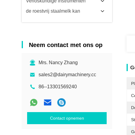
Verloskundige instrumenten
de roestvrij staalmelk kan
Neem contact met ons op
Mrs. Nancy Zhang
G
sales2@dairymachinery.cc
P
86--13301569240
Ce
D
Contact opnemen
Sti
G