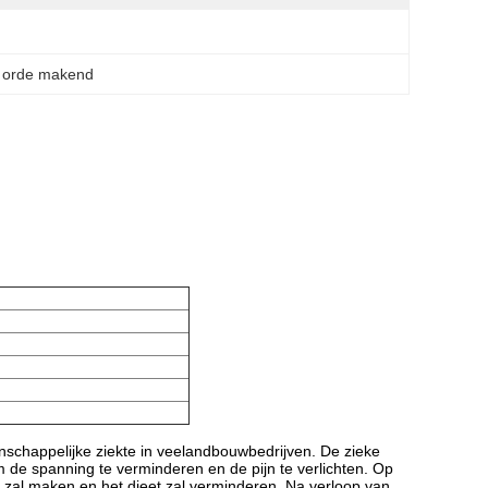
n orde makend
schappelijke ziekte in veelandbouwbedrijven. De zieke
m de spanning te verminderen en de pijn te verlichten. Op
k zal maken en het dieet zal verminderen. Na verloop van