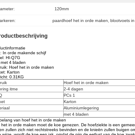
iameter:
120mm
arkeren:
paardhoef het in orde maken
, 
blootvoets i
roductbeschrijving
uctinformatie
: In orde makende schijf
el: Hl-Q7G
l: met 4 bladen
uik: Hoef het in orde maken
et: Karton
icht: 0.31KG
ruik
Hoef het in orde maken
ring itme
2-4 dagen
Q
PCs 1
ket
Karton
riaal
Aluminiumlegering
met 4 bladen
belang van hoef het in orde maken
 het in orde maken moet de koe genezen. De hoefziekte is een gemeen
en zullen zich niet rechtstreeks bevinden en de knieën zullen buigen o
 wijze, wordt de koe een jak, omdat de pijn de eetlust van de koe zwa