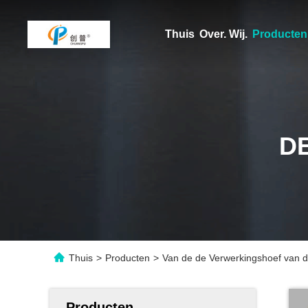
Thuis
Over. Wij.
Producten
D
Thuis
>
Producten
>
Van de de Verwerkingshoef van d
Producten