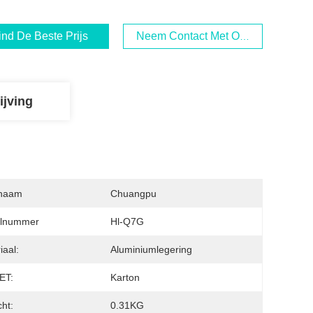
ind De Beste Prijs
Neem Contact Met Ons Op
ijving
naam
Chuangpu
lnummer
Hl-Q7G
iaal:
Aluminiumlegering
ET:
Karton
ht:
0.31KG