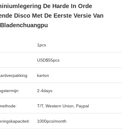
iniumlegering De Harde In Orde
nde Disco Met De Eerste Versie Van
 Bladenchuangpu
1pcs
USD$55pcs
ardverpakking:
karton
ngstermijn:
2-4days
methode:
T/T, Western Union, Paypal
ringskapaciteit:
1000pcs/month