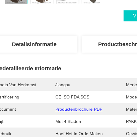
V
Detailsinformatie
Productbeschr
edetailleerde Informatie
laats Van Herkomst
Jiangsu
Merk
rtificering
CE ISO FDA SGS
Mode
ocument
Productenbrochure PDF
Mater
jl:
Met 4 Bladen
PAKK
ebruik:
Hoef Het In Orde Maken
Gewic