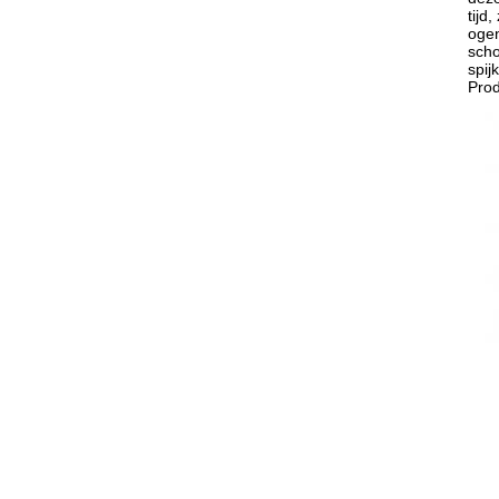
tijd
ogen
scho
spij
Prod