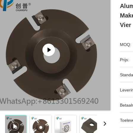
Alum
Make
Vier
MOQ:
Prijs:
Standa
Leveri
Betaal
Toeleve