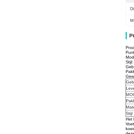
D
M
P
Prod
Punt
Mod
Stij
Gebr
Pakk
Gew
Geb
Leve
MO
Pak
Mate
Stijl
Het 
Voet
koei
deze