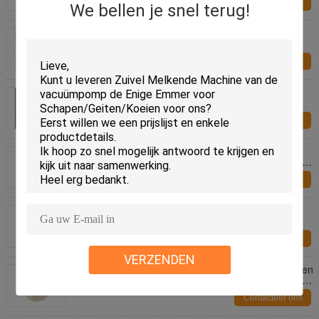
Contacteer ons
We bellen je snel terug!
Poedervrije cosmetologie Chirurgische
wegwerphandschoenen met 4G per stuk
Contacteer ons
Glanz oppervlak 9 inch Wegwerp medische latex
handschoenen 6.5g poeder gratis voor onderzoek
Contacteer ons
Persoonlijke beschermende medische
wegwerplatexhandschoenen met gerolde manchet
voor een betere bescherming
Contacteer ons
Kalf die de Facultatieve Konijnehokken van het
Omheinings Zuivelkalf voor Kalveren, Schapen,
Geiten huisvesten
Contacteer ons
VERZENDEN
Vleesvoermachines van roestvrij staal voor het vullen
van water met melk of voeding voor het voeden van
kalveren
Contacteer ons