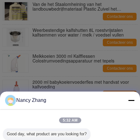
Van de het Staalomheining van het
landbouwbedrijfmateriaal Plastic Zuivel het
Kalfshuisvesting met het Voeden van Emmer
Contacteer ons
Weerbestendige kalfshutten 8L roestvrijstalen
kalfsemmen voor water / melk / voedsel vullen
Contacteer ons
Melkkoeien 3000 ml Kalfflessen
Colostrumvoedingsapparatuur met tepels
Contacteer ons
2000 ml babykoeienvoederfles met handvat voor
kalfvoeding
Contacteer ons
Nancy Zhang
1500ml zuivelmachinestoestel het Voeden de
Flessengeit van Babylammeren het Voeden Fles
5:32 AM
Contacteer ons
100L Draagbare Babykoeien Voerwagen met Pistool
Good day, what product are you looking for?
Vullen Melk Elektromagnetische Rem