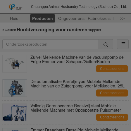
Chuangpu Animal Husbandry Technology (Suzhou) Co., Ltd.
Huis
Producten
Ongeveer ons
Fabrieksreis
>>
Hoofdverzorging voor runderen
Kwaliteit
supplier.
Zuivel Melkende Machine van de vacuümpomp de
Enige Emmer voor Schapen/Geiten/Koeien
Contacteer ons
De automatische Karretjetype Mobiele Melkende
Machine van de Zuigerpomp voor Melkkoeien, 25L
Contacteer ons
Volledig Gerenoveerde Roestvrij staal Mobiele
Melkende Machine met Opgepoetste Pulsometer
Contacteer ons
Emmer Draagbare Diesel/de Mobiele Melkende