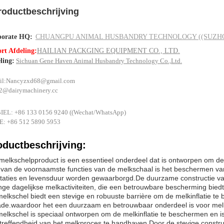
roductbeschrijving
porate HQ:
CHUANGPU ANIMAL HUSBANDRY TECHNOLOGY ((SUZHOU
rt Afdeling:
HAILIAN PACKGING EQUIPMENT CO., LTD.
ling:
Sichuan Gene Haven Animal Husbandry Technology Co.,Ltd.
il:
Nancyzxd68@gmail.com
s2@dairymachinery.cc
EL: +86 133 0156 9240 ((Wechat/WhatsApp)
: +86 512 5890 5953
oductbeschrijving:
melkschelpproduct is een essentieel onderdeel dat is ontworpen om de 
van de voornaamste functies van de melkschaal is het beschermen van 
taties en levensduur worden gewaarborgd.De duurzame constructie van
nge dagelijkse melkactiviteiten, die een betrouwbare bescherming biedt
elkschel biedt een stevige en robuuste barrière om de melkinflatie t
de.waardoor het een duurzaam en betrouwbaar onderdeel is voor mel
elkschel is speciaal ontworpen om de melkinflatie te beschermen en is 
treffendheid van het melkproces te handhaven.Door de stevige constr