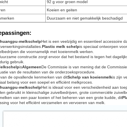
icht
92 g voor groen model
ren
Koeien en geiten
nmerken
Duurzaam en niet gemakkelijk beschadigd
epassingen:
huangpu-melkschelp
Het is een veelzijdig en essentieel accessoire
verwerkingsinstallaties.
Plastic melk schelp
is speciaal ontworpen voor
elbedrijven die voornamelijk met koeienmelk werken.
uurzame constructie zorgt ervoor dat het bestand is tegen het dagelij
durig gebruik.
elkschelp
is
Algemeen
De Commissie is van mening dat de Commissie i
uatie van de resultaten van de onderzoeksprocedure.
van de opvallende kenmerken van dit
Schelp van koeienmelk
is zijn v
iaal belang voor een soepel en efficiënt melkproces.
huangpu-melkschelp
Het is ideaal voor een verscheidenheid aan toep
en gebruikt in kleinschalige zuivelbedrijven, grote commerciële zuive
melken van een paar koeien of het beheren van een grote kudde, dit
Pl
ssing voor het efficiënt verzamelen en vervoeren van melk.