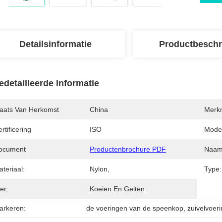
Detailsinformatie
Productbeschr
edetailleerde Informatie
laats Van Herkomst
China
Merk
rtificering
ISO
Mode
ocument
Productenbrochure PDF
Naam
teriaal:
Nylon,
Type:
er:
Koeien En Geiten
arkeren:
de voeringen van de speenkop
, 
zuivelvoer