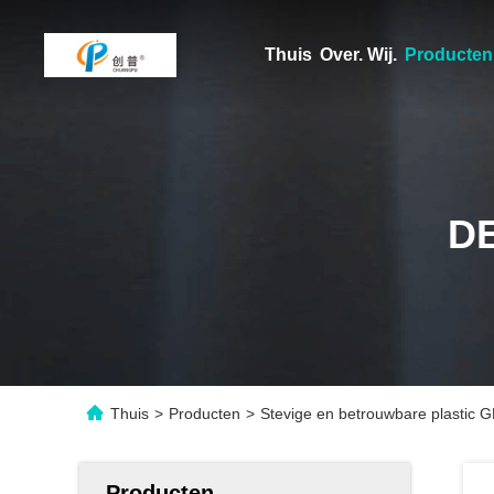
Thuis
Over. Wij.
Producten
D
Thuis
>
Producten
>
Stevige en betrouwbare plastic 
Producten