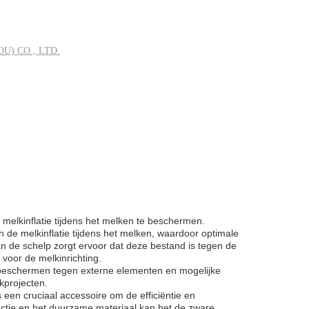
) CO., LTD.
melkinflatie tijdens het melken te beschermen.
de melkinflatie tijdens het melken, waardoor optimale
 de schelp zorgt ervoor dat deze bestand is tegen de
 voor de melkinrichting.
e beschermen tegen externe elementen en mogelijke
kprojecten.
een cruciaal accessoire om de efficiëntie en
uctie en het duurzame materiaal kan het de zware