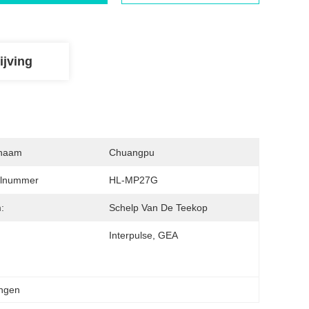
ijving
naam
Chuangpu
lnummer
HL-MP27G
:
Schelp Van De Teekop
Interpulse, GEA
ingen