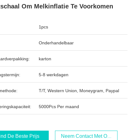
schaal Om Melkinflatie Te Voorkomen
1pcs
Onderhandelbaar
ardverpakking:
karton
ngstermijn:
5-8 werkdagen
methode:
T/T, Western Union, Moneygram, Paypal
ringskapaciteit:
5000Pcs Per maand
ind De Beste Prijs
Neem Contact Met Ons Op