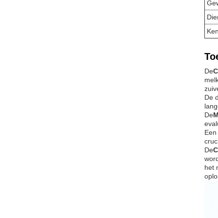
Gew
Die
Ke
To
De
C
melk
zuiv
De d
lang
De
M
eval
Een 
cruc
De
C
word
het 
oplo