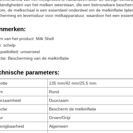
andigheden van het melken weerstaan, die een betrouwbare beschermi
om, de melkschaal is een essentieel onderdeel om de melkinflatie tijd
herming en levensduur voor melkapparatuur, waardoor het een essenti
nmerken:
 van het product: Milk Shell
: schelp
atibiliteit: universeel
tie: Bescherming van de melkinflatie
chnische parameters:
otte
135 mm/42 mm/25,5 mm
rm
Rond
urzaamheid
Duurzaam
ctie
Bescherm de melkinflatie
ur
Groen/Grijz
enigbaarheid
Algemeen