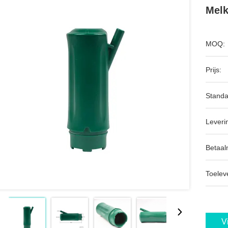
Melk
MOQ:
Prijs:
Standa
Leveri
Betaal
Toeleve
V