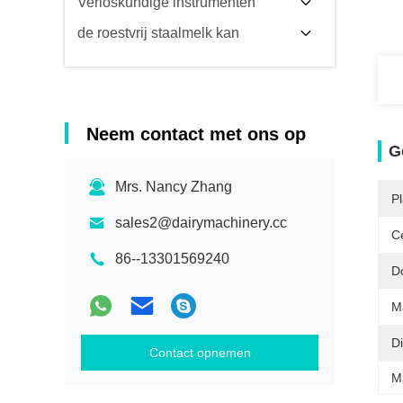
Verloskundige instrumenten
de roestvrij staalmelk kan
Neem contact met ons op
G
Mrs. Nancy Zhang
P
sales2@dairymachinery.cc
Ce
86--13301569240
D
Ma
Di
Contact opnemen
M