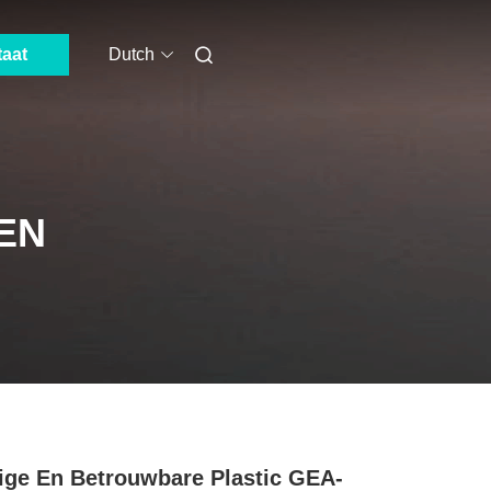
taat
Dutch
EN
ige En Betrouwbare Plastic GEA-