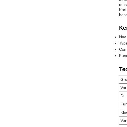
omst
Kort
besc
Ke
Naam
Type
Comp
Func
Te
Gro
Vo
Du
Fun
Kle
Ver