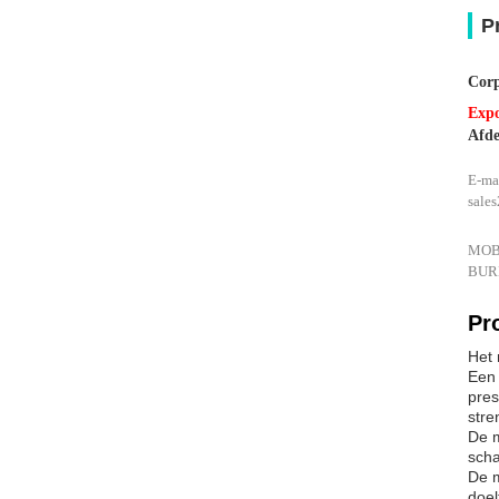
P
Cor
Expo
Afde
E-ma
sale
MOBI
BURE
Pr
Het 
Een 
pres
stre
De m
scha
De m
doel