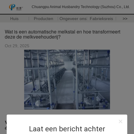
Chuangpu Animal Husbandry Technology (Suzhou) Co., Ltd.
Huis
Producten
Ongeveer ons
Fabrieksreis
>>
Wat is een automatische melkstal en hoe transformeert
deze de melkveehouderij?
Oct 29, 2025
Wat is een automatische melkstal en hoe transformeert deze
Laat een bericht achter
de melkveehouderij?