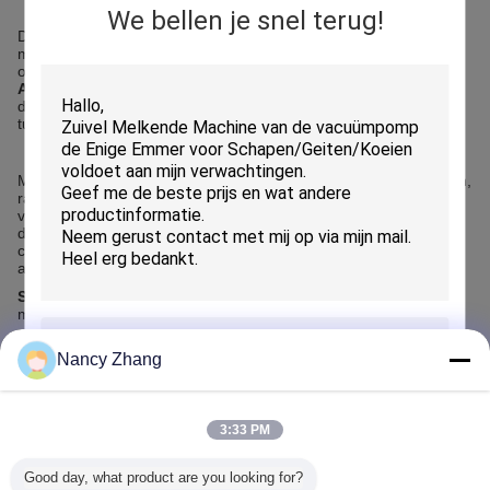
We bellen je snel terug!
De
Automatische melkstal
verandert de manier waarop
melkveehouders hun vee beheren. Door traditionele handmatige
of semi-automatische systemen te vervangen, gebruikt een
Automatische melkstal
geavanceerde robotica, sensoren en
data-analyse om koeien efficiënt te melken zonder handmatige
tussenkomst.
Moderne boerderijen die een
Automatische melkstal
gebruiken,
rapporteren hogere melkproductie, beter dierenwelzijn en
verbeterd tijdmanagement. Door slimme planning en real-time
dataverzameling zorgt de
Automatische melkstal
voor
consistente melkroutines en verlaagt tegelijkertijd de
arbeidskosten.
Sleutelwoorden:
Automatische melkstal, robotmelken, slimme
melkveetechnologie, melkveebedrijfsautomatisering
Nancy Zhang
Aanbevolen Producten
VERZENDEN
3:33 PM
Good day, what product are you looking for?