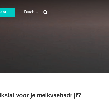
taat
Dutch
lkstal voor je melkveebedrijf?