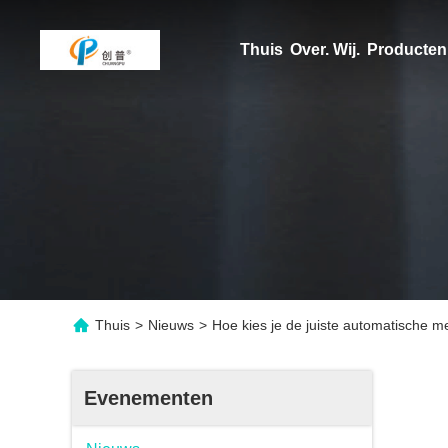
Thuis
Over. Wij.
Producten
Thuis
>
Nieuws
>
Hoe kies je de juiste automatische me
Evenementen