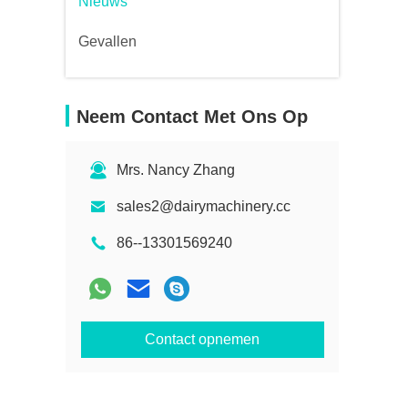
Nieuws
Gevallen
Neem Contact Met Ons Op
Mrs. Nancy Zhang
sales2@dairymachinery.cc
86--13301569240
Contact opnemen