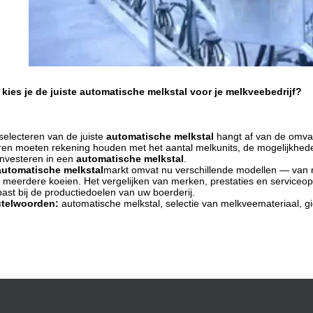
kies je de juiste automatische melkstal voor je melkveebedrijf?
selecteren van de juiste
automatische melkstal
hangt af van de omvan
en moeten rekening houden met het aantal melkunits, de mogelijkhede
investeren in een
automatische melkstal
.
automatische melkstal
markt omvat nu verschillende modellen — van 
 meerdere koeien. Het vergelijken van merken, prestaties en serviceopt
past bij de productiedoelen van uw boerderij.
utelwoorden:
automatische melkstal, selectie van melkveemateriaal, g