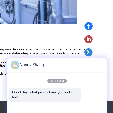
g van de veestapel, het budget en de managementstijl.
n voor data-integratie en de onderhoudsondersteuning bij
robotmelksystemen met één standplaats tot melkstations
Nancy Zhang
ies helpt u bij het kiezen van de
automatische melkstal
ids voor melksystemen, automatisering van de boerderij
11:37 AM
Good day, what product are you looking 
for?