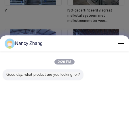
V
ISO-gecertificeerd visgraat
melkstal systeem met
melkstroommeter voor
melkveebedrijven
Nancy Zhang
2:20 PM
Good day, what product are you looking for?
ISO-gecertificeerd Automatisch
Herringbone melksalon systeem
Melksysteem voor Koeien met
met ISO-specificatie en
Visgraatstructuur en
automatische bekerverwijder voor
Automatische Koppenverwijderaar
melkkoeienhouderijen