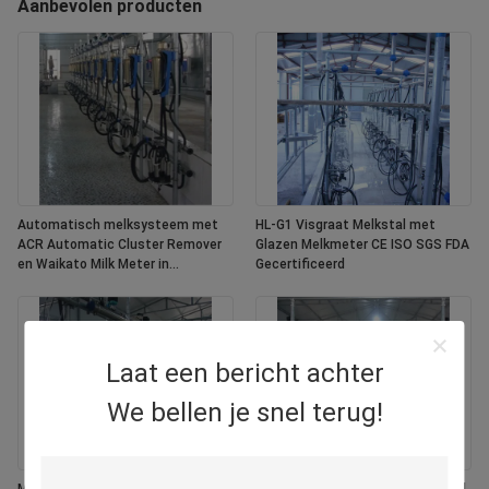
Aanbevolen producten
Automatisch melksysteem met
HL-G1 Visgraat Melkstal met
ACR Automatic Cluster Remover
Glazen Melkmeter CE ISO SGS FDA
en Waikato Milk Meter in
Gecertificeerd
Herringbone Structure
Laat een bericht achter
We bellen je snel terug!