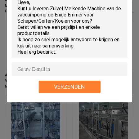
Melkstroommeter Haring Bones
Flow melkmeter visgraat melkstal
Melksalonsysteem CE ISO SGS
systeem met ACR automatische
FDA Gecertificeerde mobiele
melkgereedschap verwijderaar en
melkmachine
Waikato melkmeter voor koeien
Automatisch Cluster
Vervaardiging van melkdieren en
Verwijderingssysteem voor
melkdieren
VERZENDEN
Melkstal met Automatisch
Melken, Instelbare
Pulsatiefrequentie en Netto Melk
Functie